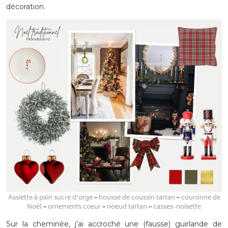
décoration.
Assiette à pain sucre d’orge
–
housse de coussin tartan
–
couronne de
Noël
–
ornements coeur
–
noeud tartan
–
casses-noisette
Sur la cheminée, j’ai accroché une (fausse) guirlande de