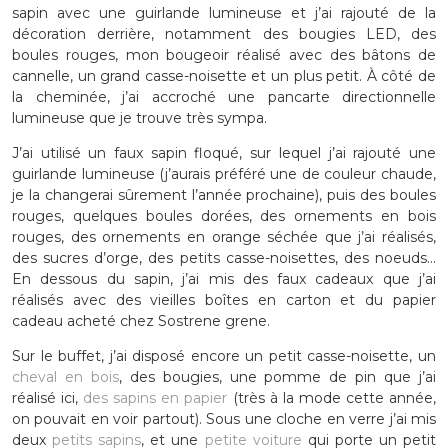
sapin avec une guirlande lumineuse et j’ai rajouté de la
décoration derrière, notamment des bougies LED, des
boules rouges, mon bougeoir réalisé avec des bâtons de
cannelle, un grand casse-noisette et un plus petit. À côté de
la cheminée, j’ai accroché une pancarte directionnelle
lumineuse que je trouve très sympa.
J’ai utilisé un faux sapin floqué, sur lequel j’ai rajouté une
guirlande lumineuse (j’aurais préféré une de couleur chaude,
je la changerai sûrement l’année prochaine), puis des boules
rouges, quelques boules dorées, des ornements en bois
rouges, des ornements en orange séchée que j’ai réalisés,
des sucres d’orge, des petits casse-noisettes, des noeuds…
En dessous du sapin, j’ai mis des faux cadeaux que j’ai
réalisés avec des vieilles boîtes en carton et du papier
cadeau acheté chez Sostrene grene.
Sur le buffet, j’ai disposé encore un petit casse-noisette, un
cheval en bois
, des bougies, une pomme de pin que j’ai
réalisé ici,
des sapins en papier
(très à la mode cette année,
on pouvait en voir partout). Sous une cloche en verre j’ai mis
deux
petits sapins
, et une
petite voiture
qui porte un petit