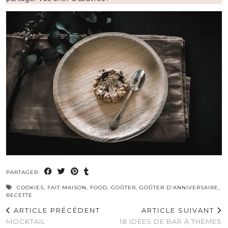
PARTAGER:
COOKIES
,
FAIT MAISON
,
FOOD
,
GOÛTER
,
GOÛTER D'ANNIVERSAIRE
,
RECETTE
ARTICLE PRÉCÉDENT
ARTICLE SUIVANT
MOCKTAIL
18 IDÉES DE BAR À THÈMES