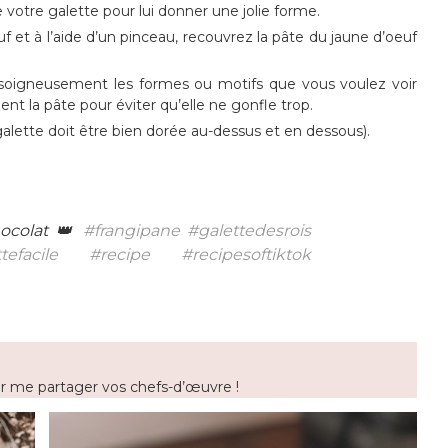
e votre galette pour lui donner une jolie forme.
f et à l’aide d’un pinceau, recouvrez la pâte du jaune d’oeuf
r soigneusement les formes ou motifs que vous voulez voir
nt la pâte pour éviter qu’elle ne gonfle trop.
lette doit être bien dorée au-dessus et en dessous).
hocolat 👑
#frangipane
#galettedesrois
tefacile
#recipe
#recipesoftiktok
 me partager vos chefs-d’œuvre !