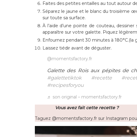
Faites des petites entailles au tout autour d
Séparez le jaune et le blanc du troisième œu
sur toute sa surface.
À l’aide d’une pointe de couteau, dessine
apparaître sur votre galette. Piquez légèreme
Enfournez pendant 30 minutes à 180°C.(la ga
Laissez tiédir avant de déguster.
@momentsfactory.fr
Galette des Rois aux pépites de c
#galettetiktok
#recette
#recet
#recipesforyou
♬ son original – momentsfactory.fr
Vous avez fait cette recette ?
Taguez @momentsfactory.fr sur Instagram pour