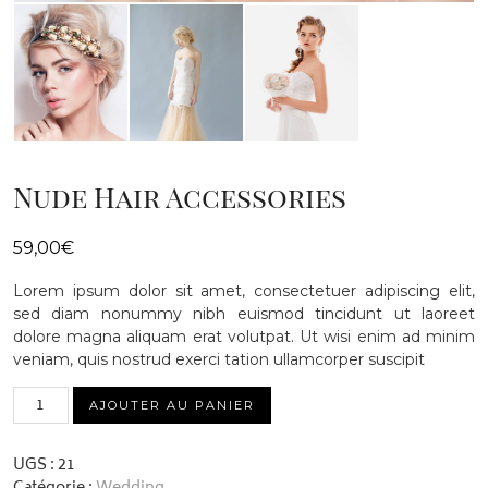
Nude Hair Accessories
59,00
€
Lorem ipsum dolor sit amet, consectetuer adipiscing elit,
sed diam nonummy nibh euismod tincidunt ut laoreet
dolore magna aliquam erat volutpat. Ut wisi enim ad minim
veniam, quis nostrud exerci tation ullamcorper suscipit
quantité
AJOUTER AU PANIER
de
Nude
Hair
UGS :
21