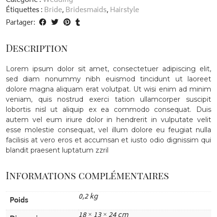
Accessories
Catégorie :
Wedding
Étiquettes :
Bride
,
Bridesmaids
,
Hairstyle
Partager:
Description
Lorem ipsum dolor sit amet, consectetuer adipiscing elit,
sed diam nonummy nibh euismod tincidunt ut laoreet
dolore magna aliquam erat volutpat. Ut wisi enim ad minim
veniam, quis nostrud exerci tation ullamcorper suscipit
lobortis nisl ut aliquip ex ea commodo consequat. Duis
autem vel eum iriure dolor in hendrerit in vulputate velit
esse molestie consequat, vel illum dolore eu feugiat nulla
facilisis at vero eros et accumsan et iusto odio dignissim qui
blandit praesent luptatum zzril
Informations complémentaires
0,2 kg
Poids
18 × 13 × 24 cm