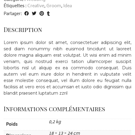
Étiquettes :
Creative
,
Groom
,
Idea
Partager:
Description
Lorem ipsum dolor sit amet, consectetuer adipiscing elit,
sed diam nonummy nibh euismod tincidunt ut laoreet
dolore magna aliquam erat volutpat. Ut wisi enim ad minim
veniam, quis nostrud exerci tation ullamcorper suscipit
lobortis nisl ut aliquip ex ea commodo consequat. Duis
autem vel eum iriure dolor in hendrerit in vulputate velit
esse molestie consequat, vel illum dolore eu feugiat nulla
facilisis at vero eros et accumsan et iusto odio dignissim qui
blandit praesent luptatum zzril
Informations complémentaires
0,2 kg
Poids
18 × 13 × 24 cm