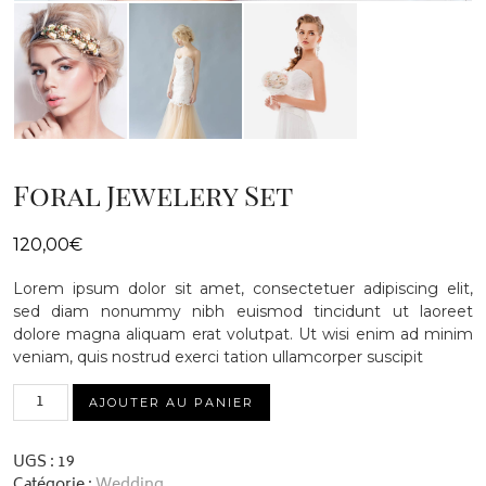
Foral Jewelery Set
120,00
€
Lorem ipsum dolor sit amet, consectetuer adipiscing elit,
sed diam nonummy nibh euismod tincidunt ut laoreet
dolore magna aliquam erat volutpat. Ut wisi enim ad minim
veniam, quis nostrud exerci tation ullamcorper suscipit
quantité
AJOUTER AU PANIER
de
Foral
Jewelery
UGS :
19
Set
Catégorie :
Wedding