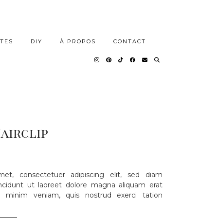
TES
DIY
À PROPOS
CONTACT
airclip
et, consectetuer adipiscing elit, sed diam
idunt ut laoreet dolore magna aliquam erat
d minim veniam, quis nostrud exerci tation