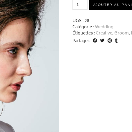
quantité
AJOUTER AU PAN
de
Simple
White
UGS :
28
Hairclip
Catégorie :
Wedding
Étiquettes :
Creative
,
Groom
,
Partager: