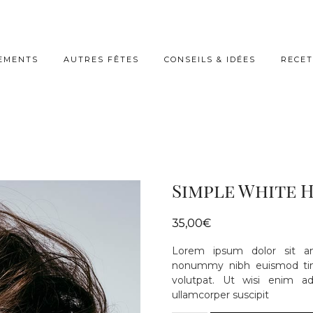
EMENTS
AUTRES FÊTES
CONSEILS & IDÉES
RECET
Simple White H
35,00
€
Lorem ipsum dolor sit am
nonummy nibh euismod tinc
volutpat. Ut wisi enim a
ullamcorper suscipit