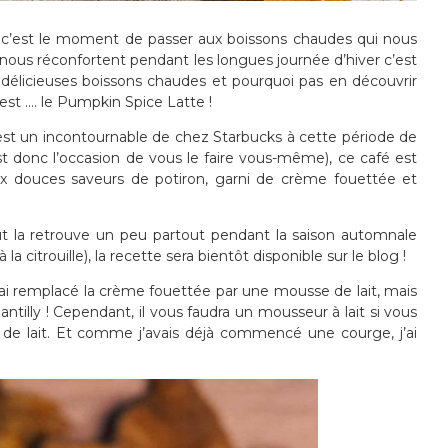
es c’est le moment de passer aux boissons chaudes qui nous
nous réconfortent pendant les longues journée d’hiver c’est
élicieuses boissons chaudes et pourquoi pas en découvrir
st …. le Pumpkin Spice Latte !
est un incontournable de chez Starbucks à cette période de
est donc l’occasion de vous le faire vous-même), ce café est
x douces saveurs de potiron, garni de crème fouettée et
ut la retrouve un peu partout pendant la saison automnale
itrouille), la recette sera bientôt disponible sur le blog !
, j’ai remplacé la crème fouettée par une mousse de lait, mais
ntilly ! Cependant, il vous faudra un mousseur à lait si vous
 de lait. Et comme j’avais déjà commencé une courge, j’ai